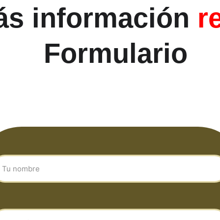
s información 
r
Formulario