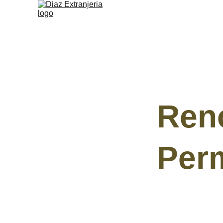
Ren
Per