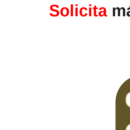
Solicita 
má
*
*