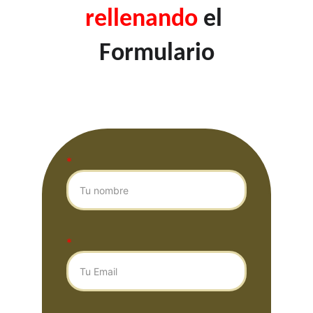
rellenando 
el 
Formulario
*
*